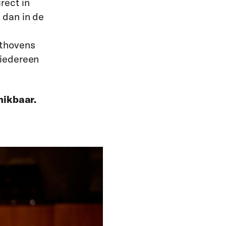
rect in
 dan in de
ethovens
 iedereen
hikbaar.