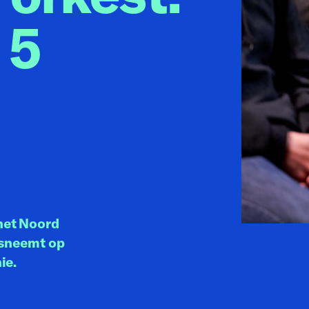
 5
het Noord
tsneemt op
ie.