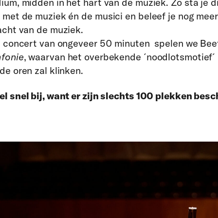
ium, midden in het hart van de muziek. Zo sta je di
 met de muziek én de musici en beleef je nog meer
acht van de muziek.
it concert van ongeveer 50 minuten spelen we Be
mfonie
, waarvan het overbekende ´noodlotsmotief´
de oren zal klinken.
l snel bij, want er zijn slechts 100 plekken besc