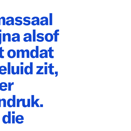
 massaal
jna alsof
st omdat
luid zit,
er
ndruk.
 die