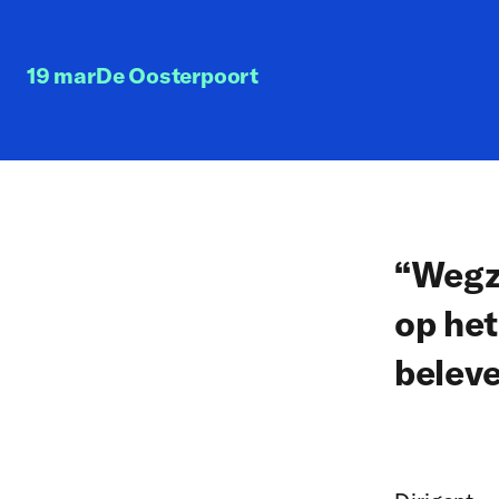
19 mar
De Oosterpoort
“Wegzw
op het
beleve