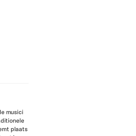
de musici
aditionele
emt plaats