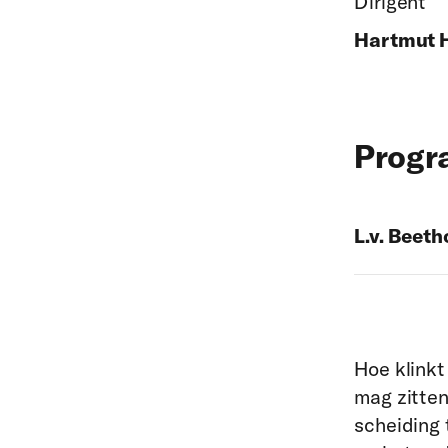
Dirigent
Hartmut 
Prog
L.v. Beeth
Hoe klinkt
mag zitten
scheiding 