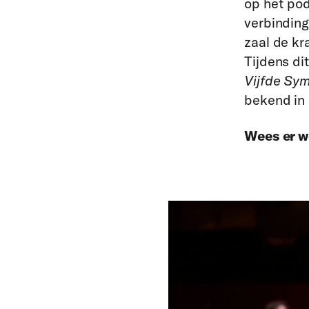
op het pod
verbinding
zaal de kr
Tijdens d
Vijfde Sy
bekend in 
Wees er we