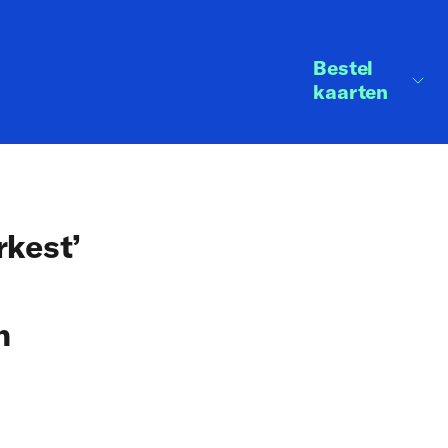
Bestel
kaarten
rkest’
n