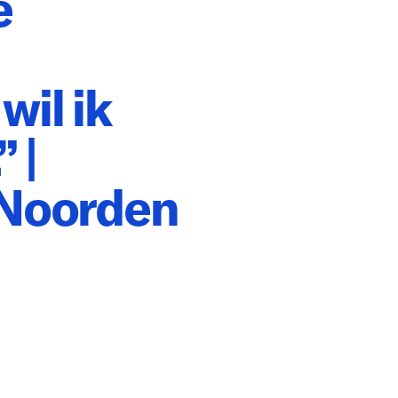
e
wil ik
 |
 Noorden