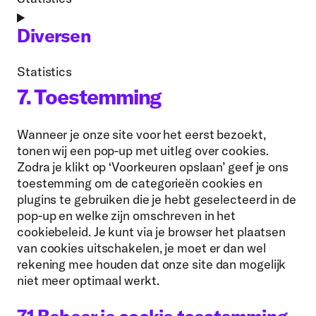
adsense
Consent
to
Diversen
service
sourcebuster-
Statistics
js
Consent
7. Toestemming
to
service
Wanneer je onze site voor het eerst bezoekt,
diversen
tonen wij een pop-up met uitleg over cookies.
Zodra je klikt op ‘Voorkeuren opslaan’ geef je ons
toestemming om de categorieën cookies en
plugins te gebruiken die je hebt geselecteerd in de
pop-up en welke zijn omschreven in het
cookiebeleid. Je kunt via je browser het plaatsen
van cookies uitschakelen, je moet er dan wel
rekening mee houden dat onze site dan mogelijk
niet meer optimaal werkt.