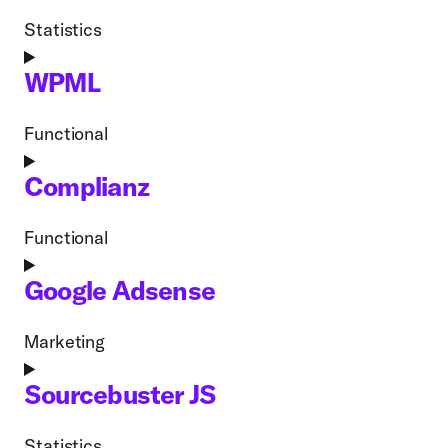
wordpress
Statistics
Consent
to
WPML
service
google-
Functional
analytics
Consent
to
Complianz
service
wpml
Functional
Consent
to
Google Adsense
service
complianz
Marketing
Consent
to
Sourcebuster JS
service
google-
Statistics