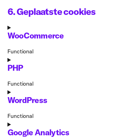
6. Geplaatste cookies
WooCommerce
Functional
Consent
to
PHP
service
woocommerce
Functional
Consent
to
WordPress
service
php
Functional
Consent
to
Google Analytics
service