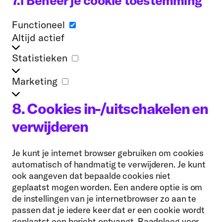
7.1 Beheer je cookie toestemming
Functioneel
Altijd actief
Functioneel
Statistieken
Statistieken
Marketing
Marketing
8. Cookies in-/uitschakelen en
verwijderen
Je kunt je internet browser gebruiken om cookies
automatisch of handmatig te verwijderen. Je kunt
ook aangeven dat bepaalde cookies niet
geplaatst mogen worden. Een andere optie is om
de instellingen van je internetbrowser zo aan te
passen dat je iedere keer dat er een cookie wordt
geplaatst een bericht ontvangt. Raadpleeg voor