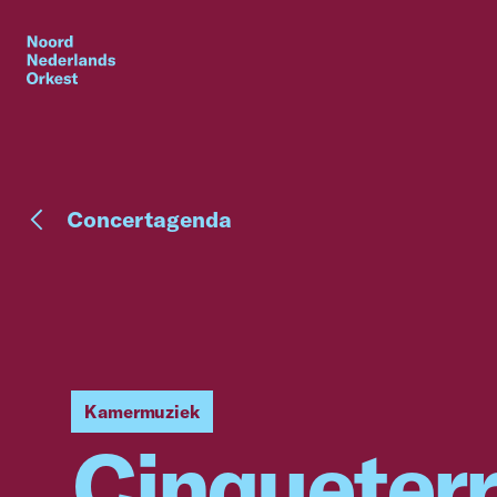
Concertagenda
Kamermuziek
Cinqueterr