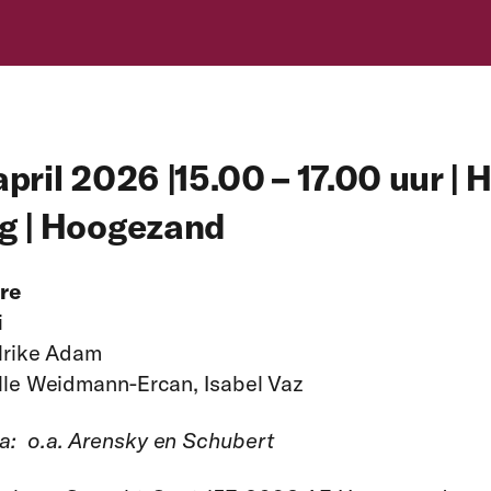
april 2026 |15.00 – 17.00 uur | 
og | Hoogezand
re
i
lrike Adam
lle Weidmann-Ercan,
Isabel
Vaz
a:
o.a. Arensky en Schubert