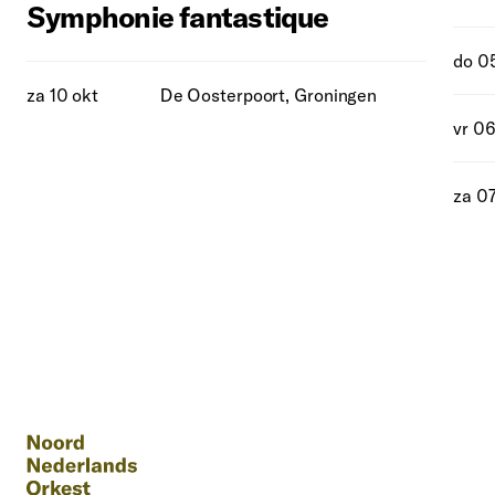
Symphonie fantastique
do 0
za 10 okt
De Oosterpoort, Groningen
vr 06
za 0