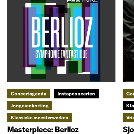
Concertagenda
Instapconcerten
Co
Jongerenkorting
Kla
Klassieke meesterwerken
Vri
Masterpiece: Berlioz
Sjo