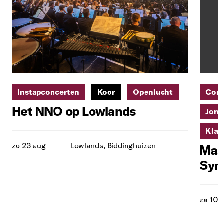
Instapconcerten
Koor
Openlucht
Co
Het NNO op Lowlands
Jon
Kla
zo 23 aug
Lowlands, Biddinghuizen
Mas
Sy
za 10