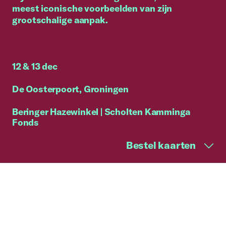
meest iconische voorbeelden van zijn
grootschalige aanpak.
12 & 13 dec
De Oosterpoort, Groningen
Beringer Hazewinkel | Scholten Kamminga
Fonds
Bestel kaarten