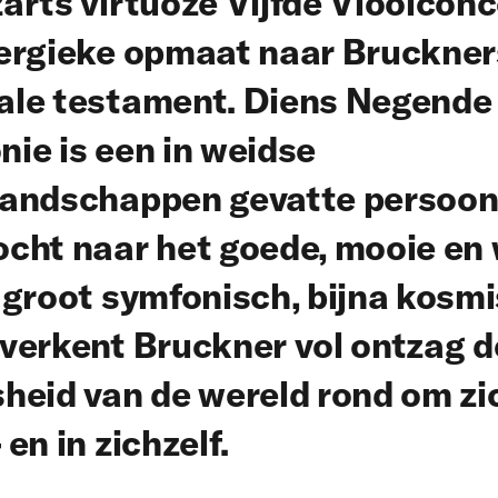
arts virtuoze Vijfde Vioolconc
nergieke opmaat naar Bruckner
ale testament. Diens Negende
ie is een in weidse
landschappen gevatte persoonl
cht naar het goede, mooie en 
 groot symfonisch, bijna kosm
verkent Bruckner vol ontzag d
heid van de wereld rond om zi
 en in zichzelf.