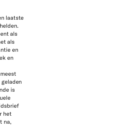
n laatste
 helden.
ent als
et als
ntie en
iek en
 meest
s geladen
nde is
tuele
idsbrief
r het
t na,