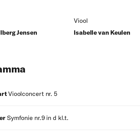
Viool
llberg Jensen
Isabelle van Keulen
ramma
art
Vioolconcert nr. 5
er
Symfonie nr.9 in d kl.t.