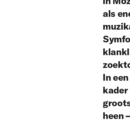
in Moz
als e
muzik
Symfon
klank
zoekto
In een
kader 
groots
heen –