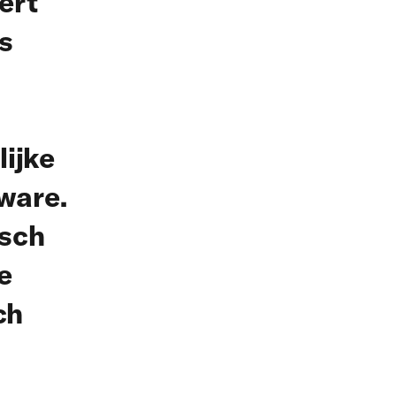
ert
s
ijke
ware.
isch
e
ch