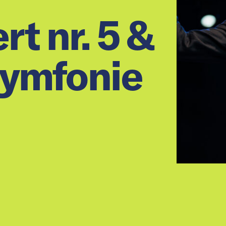
t nr. 5 &
symfonie