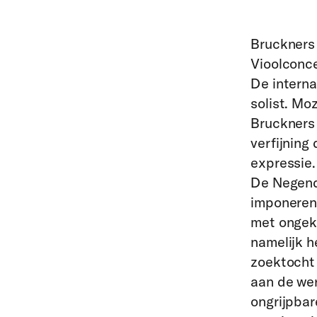
Bruckners 
Vioolconce
De interna
solist. Mo
Bruckners 
verfijning
expressie.
De Negend
imponerend
met ongek
namelijk h
zoektocht 
aan de wer
ongrijpbar