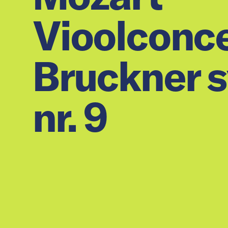
Vioolconcer
Bruckner 
nr. 9