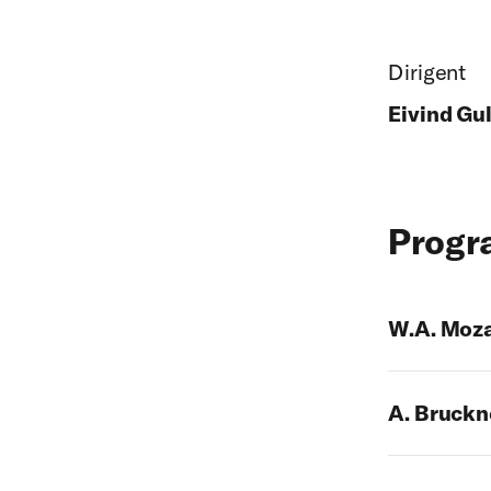
Dirigent
Eivind Gu
Prog
W.A. Moz
A. Bruckn