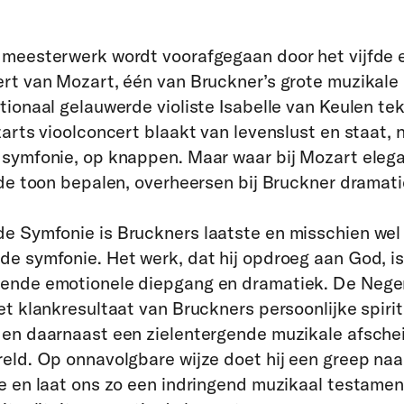
meesterwerk wordt voorafgegaan door het vijfde e
rt van Mozart, één van Bruckner’s grote muzikale
tionaal gelauwerde violiste Isabelle van Keulen tek
zarts vioolconcert blaakt van levenslust en staat, n
symfonie, op knappen. Maar waar bij Mozart elega
 de toon bepalen, overheersen bij Bruckner dramat
e Symfonie is Bruckners laatste en misschien wel
e symfonie. Het werk, dat hij opdroeg aan God, i
ende emotionele diepgang en dramatiek. De Nege
et klankresultaat van Bruckners persoonlijke spiri
en daarnaast een zielentergende muzikale afsche
eld. Op onnavolgbare wijze doet hij een greep naa
e en laat ons zo een indringend muzikaal testamen