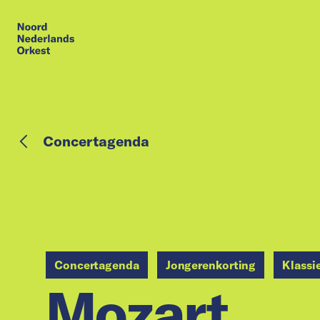
Concertagenda
Concertagenda
Jongerenkorting
Klassi
Mozart