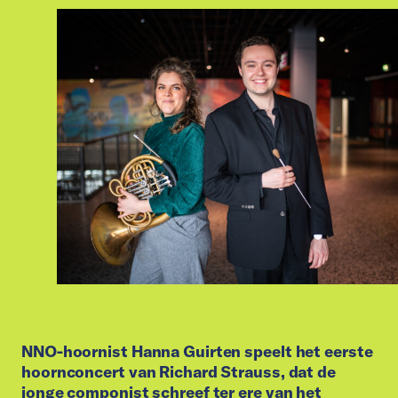
NNO-hoornist Hanna Guirten speelt het eerste
hoornconcert van Richard Strauss, dat de
jonge componist schreef ter ere van het