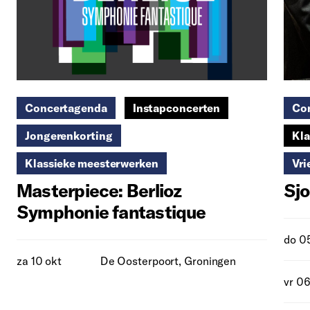
Concertagenda
Instapconcerten
Co
Jongerenkorting
Kla
Klassieke meesterwerken
Vri
Masterpiece: Berlioz
Sjo
Symphonie fantastique
do 0
za 10 okt
De Oosterpoort, Groningen
vr 06