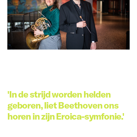
'In de strijd worden helden
geboren, liet Beethoven ons
horen in zijn Eroica-symfonie.'