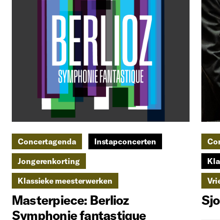
Concertagenda
Instapconcerten
Co
Jongerenkorting
Kla
Klassieke meesterwerken
Vri
Masterpiece: Berlioz
Sjo
Symphonie fantastique