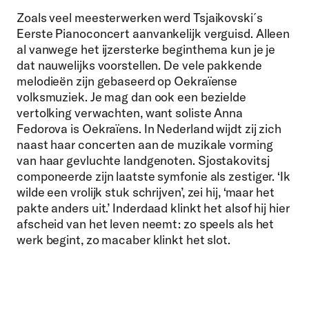
Zoals veel meesterwerken werd Tsjaikovski´s
Eerste Pianoconcert
aanvankelijk
verguisd. Alleen
al vanwege het ijzersterke beginthema kun je je
dat nauwelijks voorstellen. De vele pakkende
melodieën zijn gebaseerd op Oekraïense
volksmuziek. Je mag dan ook een bezielde
vertolking verwachten, want soliste A
n
na
Fedorova
is Oekraïens. In Nederland wijdt zij zich
naast haar concerten aan de muzikale vorming
van haar gevluchte landgenoten.
Sjostakovitsj
componeerde zijn laatste symfonie als zestiger.
‘
Ik
wilde een vrolijk stuk schrijven
’
, zei hij,
‘
maar het
pakte anders uit.
’
Inderdaad klinkt het alsof hij hier
afscheid van het leven neemt: zo speels als het
werk begint, zo macaber klinkt het slot.