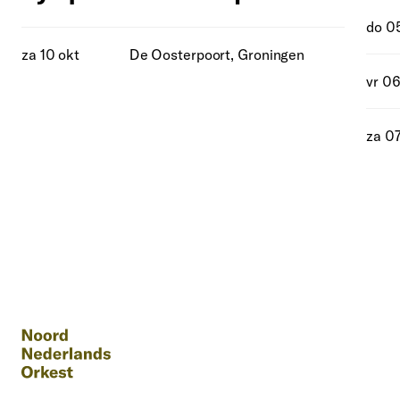
do 0
za 10 okt
De Oosterpoort, Groningen
vr 06
za 0