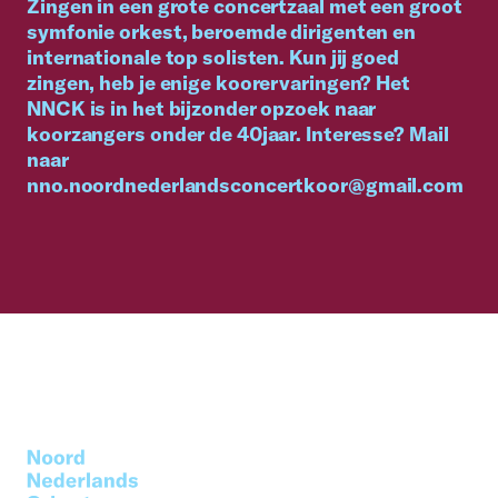
Zingen in een grote concertzaal met een groot
symfonie orkest, beroemde dirigenten en
internationale top solisten. Kun jij goed
zingen, heb je enige koorervaringen? Het
NNCK is in het bijzonder opzoek naar
koorzangers onder de 40jaar. Interesse? Mail
naar
nno.noordnederlandsconcertkoor@gmail.com