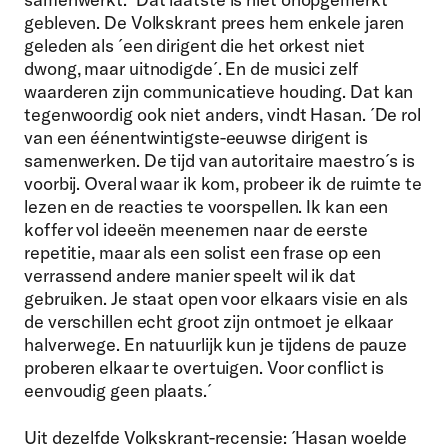
gebleven. De Volkskrant prees hem enkele jaren
geleden als ´een dirigent die het orkest niet
dwong, maar uitnodigde´. En de musici zelf
waarderen zijn communicatieve houding. Dat kan
tegenwoordig ook niet anders, vindt Hasan. ´De rol
van een éénentwintigste-eeuwse dirigent is
samenwerken. De tijd van autoritaire maestro´s is
voorbij. Overal waar ik kom, probeer ik de ruimte te
lezen en de reacties te voorspellen. Ik kan een
koffer vol ideeën meenemen naar de eerste
repetitie, maar als een solist een frase op een
verrassend andere manier speelt wil ik dat
gebruiken. Je staat open voor elkaars visie en als
de verschillen echt groot zijn ontmoet je elkaar
halverwege. En natuurlijk kun je tijdens de pauze
proberen elkaar te overtuigen. Voor conflict is
eenvoudig geen plaats.´
Uit dezelfde Volkskrant-recensie: ´Hasan woelde