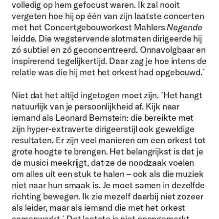
volledig op hem gefocust waren. Ik zal nooit
vergeten hoe hij op één van zijn laatste concerten
met het Concertgebouworkest Mahlers
Negende
leidde. Die wegstervende slotmaten dirigeerde hij
zó subtiel en zó geconcentreerd. Onnavolgbaar en
inspirerend tegelijkertijd. Daar zag je hoe intens de
relatie was die hij met het orkest had opgebouwd.´
Niet dat het altijd ingetogen moet zijn. ´Het hangt
natuurlijk van je persoonlijkheid af. Kijk naar
iemand als Leonard Bernstein: die bereikte met
zijn hyper-extraverte dirigeerstijl ook geweldige
resultaten. Er zijn veel manieren om een orkest tot
grote hoogte te brengen. Het belangrijkst is dat je
de musici meekrijgt, dat ze de noodzaak voelen
om alles uit een stuk te halen – ook als die muziek
niet naar hun smaak is. Je moet samen in dezelfde
richting bewegen. Ik zie mezelf daarbij niet zozeer
als leider, maar als iemand die met het orkest
samenwerkt.´
Dat laatste is niet onopgemerkt