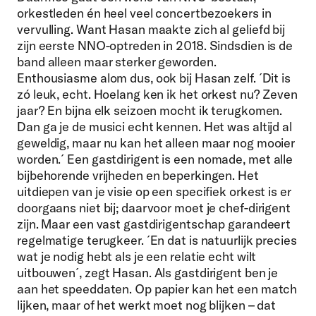
orkestleden én heel veel concertbezoekers in
vervulling. Want Hasan maakte zich al geliefd bij
zijn eerste NNO-optreden in 2018. Sindsdien is de
band alleen maar sterker geworden.
Enthousiasme alom dus, ook bij Hasan zelf. ´Dit is
zó leuk, echt. Hoelang ken ik het orkest nu? Zeven
jaar? En bijna elk seizoen mocht ik terugkomen.
Dan ga je de musici echt kennen. Het was altijd al
geweldig, maar nu kan het alleen maar nog mooier
worden.´
Een gastdirigent is een nomade, met alle
bijbehorende vrijheden en beperkingen. Het
uitdiepen van je visie op een specifiek orkest is er
doorgaans niet bij; daarvoor moet je chef-dirigent
zijn. Maar een vast gastdirigentschap garandeert
regelmatige terugkeer. ´En dat is natuurlijk precies
wat je nodig hebt als je een relatie echt wilt
uitbouwen´, zegt Hasan. Als gastdirigent ben je
aan het speeddaten. Op papier kan het een match
lijken, maar of het werkt moet nog blijken – dat