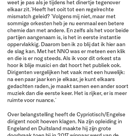
weet je pas als je tijdens het dinertje tegenover
elkaar zit.´
Heeft het ooit tot een regelrechte
mismatch geleid? ´Volgens mij niet, maar met
sommige orkesten heb je nu eenmaal een betere
chemie dan met andere. En zelfs als het voor beide
partijen aangenaam is, is het in eerste instantie
oppervlakkig. Daarom ben ik zo blij dat ik hier aan
de slag kan. Met het NNO was er meteen een klik
en die is er nog steeds. Als ik voor dit orkest sta
hoor ik blije musici en dat hoort het publiek ook.
Dirigenten vergelijken het vaak met een huwelijk:
na een paar jaar ken je elkaar, je kunt elkaars
gedachten raden, je maakt samen een ander soort
muziek dan die eerste keer. Het is rijker, er is meer
ruimte voor nuance.´
Over belangstelling heeft de Cypriotisch/Engelse
dirigent nooit hoeven klagen. Na zijn opleiding in
Engeland en Duitsland maakte hij zijn grote
doorbraak toen hij in 2017 winnaar werd van de