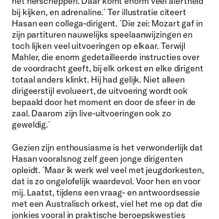
het herscheppen. Daar komt enorm veel alertheid
bij kijken, en adrenaline.´
Ter illustratie citeert
Hasan een collega-dirigent. ´Die zei: Mozart gaf in
zijn partituren nauwelijks speelaanwijzingen en
toch lijken veel uitvoeringen op elkaar. Terwijl
Mahler, die enorm gedetailleerde instructies over
de voordracht geeft, bij elk orkest en elke dirigent
totaal anders klinkt. Hij had gelijk. Niet alleen
dirigeerstijl evolueert, de uitvoering wordt ook
bepaald door het moment en door de sfeer in de
zaal. Daarom zijn live-uitvoeringen ook zo
geweldig.´
Gezien zijn enthousiasme is het verwonderlijk dat
Hasan vooralsnog zelf geen jonge dirigenten
opleidt. ´Maar ik werk wel veel met jeugdorkesten,
dat is zo ongelofelijk waardevol. Voor hen en voor
mij. Laatst, tijdens een vraag- en antwoordsessie
met een Australisch orkest, viel het me op dat die
jonkies vooral in praktische beroepskwesties