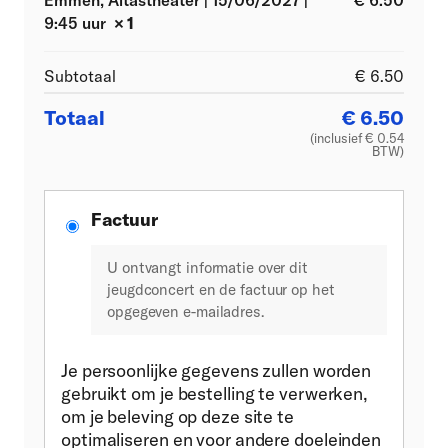
Emmen, Altastheater | 15/06/2027 |
€
6.50
9:45 uur
× 1
Subtotaal
€
6.50
Totaal
€
6.50
(inclusief
€
0.54
BTW)
Factuur
U ontvangt informatie over dit
jeugdconcert en de factuur op het
opgegeven e-mailadres.
Je persoonlijke gegevens zullen worden
gebruikt om je bestelling te verwerken,
om je beleving op deze site te
optimaliseren en voor andere doeleinden