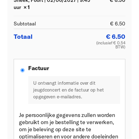
Sneek, Poort | 02/06/2027 | 9:45
€
6.50
uur
× 1
Subtotaal
€
6.50
Totaal
€
6.50
(inclusief
€
0.54
BTW)
Factuur
U ontvangt informatie over dit
jeugdconcert en de factuur op het
opgegeven e-mailadres.
Je persoonlijke gegevens zullen worden
gebruikt om je bestelling te verwerken,
om je beleving op deze site te
optimaliseren en voor andere doeleinden