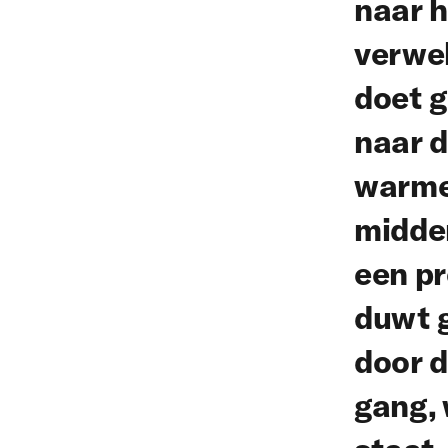
naar h
verwe
doet g
naar d
warme 
midden
een pr
duwt 
door 
gang,