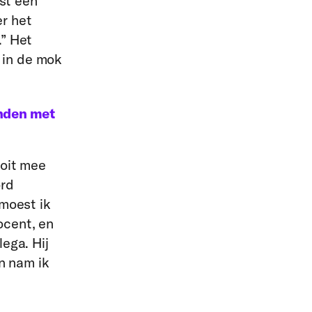
ist een
r het
.” Het
 in de mok
onden met
ooit mee
ord
 moest ik
ocent, en
lega. Hij
an nam ik