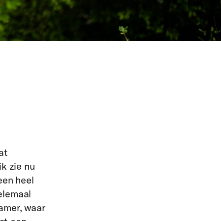
at
ik zie nu
een heel
helemaal
kamer, waar