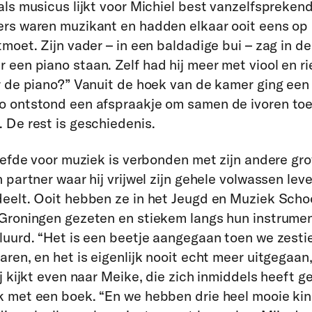
als musicus lijkt voor Michiel best vanzelfsprekend
ers waren muzikant en hadden elkaar ooit eens op
tmoet. Zijn vader – in een baldadige bui – zag in de
een piano staan. Zelf had hij meer met viool en r
r de piano?” Vanuit de hoek van de kamer ging een
o ontstond een afspraakje om samen de ivoren toe
 De rest is geschiedenis.
liefde voor muziek is verbonden met zijn andere grot
 partner waar hij vrijwel zijn gehele volwassen leve
eelt. Ooit hebben ze in het Jeugd en Muziek Scho
Groningen gezeten en stiekem langs hun instrume
luurd. “Het is een beetje aangegaan toen we zesti
aren, en het is eigenlijk nooit echt meer uitgegaan
ij kijkt even naar Meike, die zich inmiddels heeft g
k met een boek. “En we hebben drie heel mooie ki