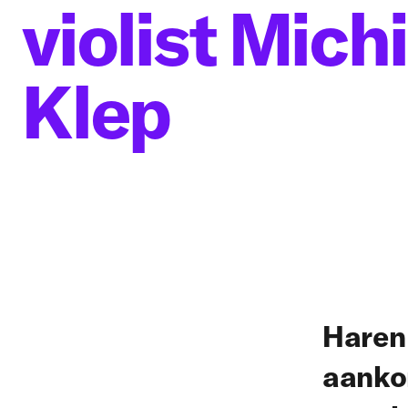
violist Michi
Klep
Haren 
aanko