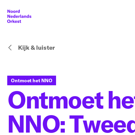
Kijk & luister
Ontmoet het NNO
Ontmoet he
NNO: Twee