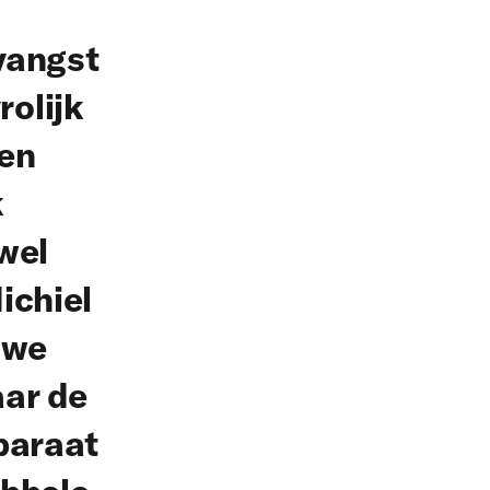
vangst
rolijk
een
k
 wel
ichiel
 we
ar de
paraat