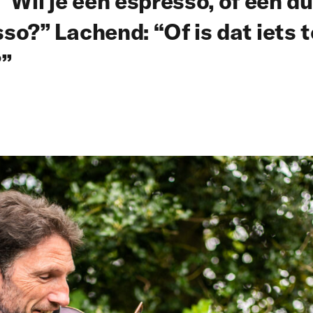
 “Wil je een espresso, of een d
so?” Lachend: “Of is dat iets t
?”