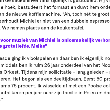
n de keukeninventaris tijdelijk is gesitueerd. Hij v
de hoek, bestudeert het formaat en duwt hem onde
an de nieuwe koffiemachine. “Ah, toch nét te groot
erhoudt Michiel er niet van een dubbele espresso
. We nemen plaats aan de keukentafel.
e voor muziek van Michiel is onlosmakelijk verb
e grote liefde, Meike”
esde ging ik vioolspelen en daar ben ik eigenlijk n
nmiddels ben ik ruim 26 jaar onderdeel van het No
 Orkest. Tijdens mijn sollicitatie – lang geleden –
eren. Het begon als een deeltijdbaan. Eerst 50 pr
aarna 75 procent. Ik wisselde af met een Poolse col
antal keren per jaar naar zijn familie in Polen en d
.”