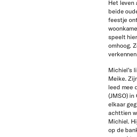
Het leven 
beide oud
feestje on
woonkamer 
speelt hie
omhoog. Z
verkennen.
Michiel’s 
Meike. Zijn
leed mee d
(JMSO) in 
elkaar geg
achttien w
Michiel. H
op de ban