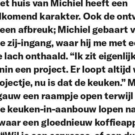
et huis van Michiel heeft een
lkomend karakter. Ook de ont
een afbreuk; Michiel gebaart v
e zij-ingang, waar hij me met 
lach onthaald. “Ik zit eigenlij
in een project. Er loopt altijd
ojectje, nu is dat de keuken.” M
gauw een raampje open terwijl
de keuken-in-aanbouw lopen na
 waar een gloednieuw koffieap