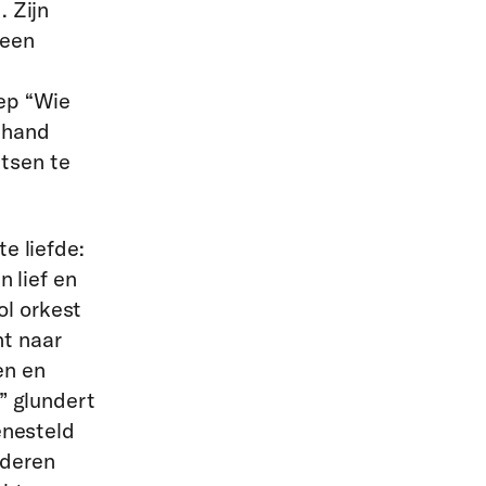
. Zijn
 een
iep “Wie
 hand
tsen te
e liefde:
n lief en
ol orkest
nt naar
en en
,” glundert
enesteld
nderen