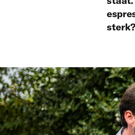
staat.
espres
sterk