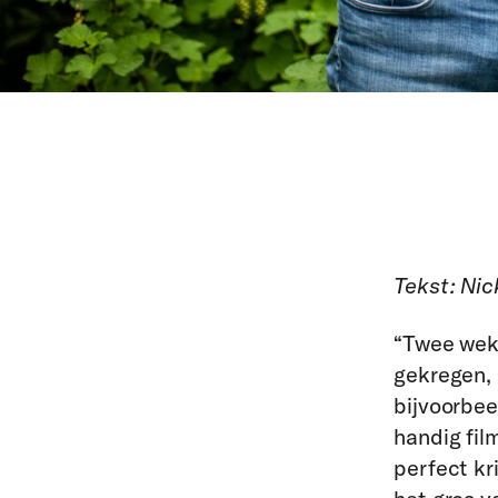
Tekst: Nic
“Twee weke
gekregen, 
bijvoorbee
handig fil
perfect kr