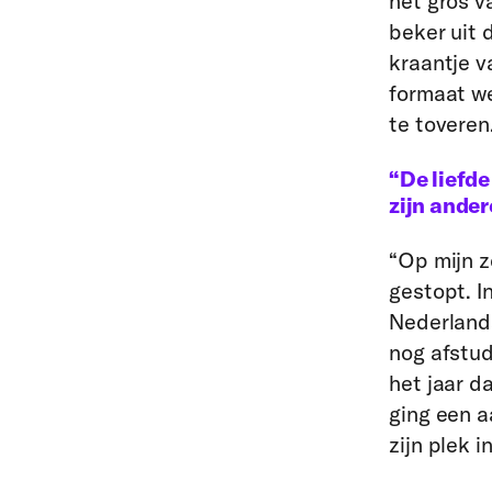
het gros va
beker uit 
kraantje v
formaat we
te toveren
“De liefd
zijn ander
“Op mijn z
gestopt. I
Nederlands
nog afstud
het jaar d
ging een a
zijn plek in