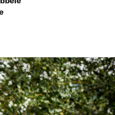
ubbele
e